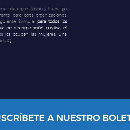
as de organización y liderazgo
nte para otras organizaciones.
iguiente fórmula:
para todos los
a de discriminación positiva, el
gos los ocupan las mujeres. Una
es IQ.
SCRÍBETE A NUESTRO BOLE