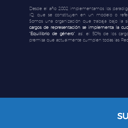
Desde el año 2002 implementamos los paradigm
IQ, que se constituyen en un modelo o refere
Somos una organización que trabaja bajo la s
cargos de representación se implementa la cuot
“Equilibrio de género”
, así, el 50% de los car
premisa que actualmente cumplen todas las Red
SU