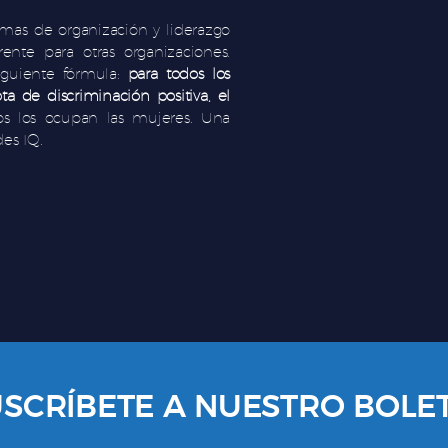
as de organización y liderazgo
nte para otras organizaciones.
iguiente fórmula:
para todos los
a de discriminación positiva, el
gos los ocupan las mujeres. Una
es IQ.
SCRÍBETE A NUESTRO BOLE