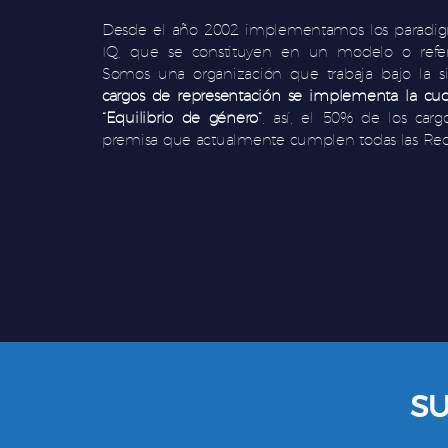
Desde el año 2002 implementamos los paradigm
IQ, que se constituyen en un modelo o refere
Somos una organización que trabaja bajo la s
cargos de representación se implementa la cuot
“Equilibrio de género”
, así, el 50% de los car
premisa que actualmente cumplen todas las Red
SU